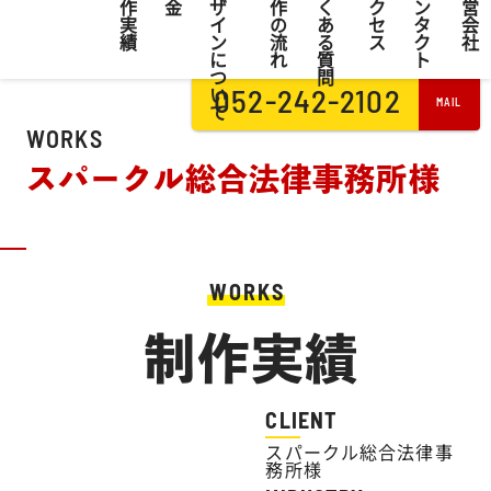
作
金
ザ
作
く
ク
ン
営
-
実
イ
の
あ
セ
タ
会
績
ン
流
る
ス
ク
社
に
れ
質
ト
つ
問
い
052-242-2102
MAIL
て
WORKS
スパークル総合法律事務所様
WORKS
制作実績
CLIENT
スパークル総合法律事
務所様