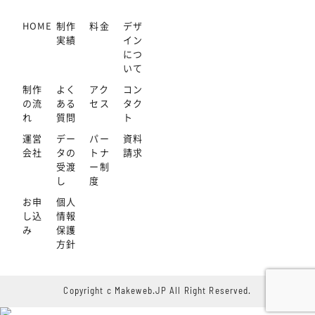
HOME
制作
料金
デザ
実績
イン
につ
いて
制作
よく
アク
コン
の流
ある
セス
タク
れ
質問
ト
運営
デー
パー
資料
会社
タの
トナ
請求
受渡
ー制
し
度
お申
個人
し込
情報
み
保護
方針
Copyright c Makeweb.JP All Right Reserved.